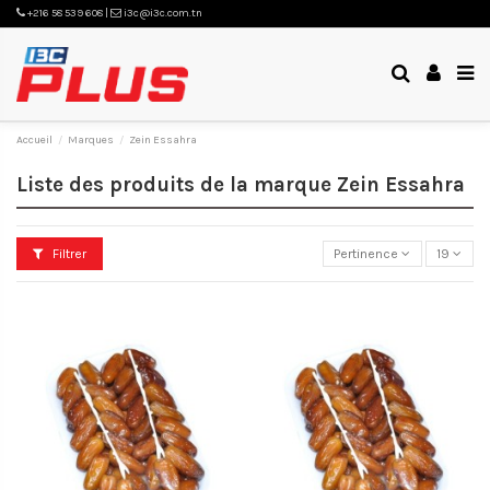
+216 58 539 608 |
i3c@i3c.com.tn
Accueil
Marques
Zein Essahra
Liste des produits de la marque Zein Essahra
Filtrer
Pertinence
19